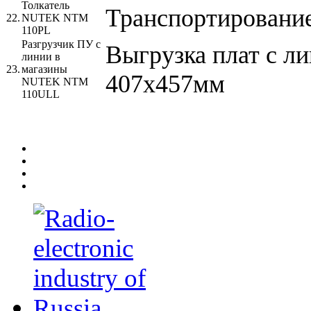
Толкатель
Транспортирование
22.
NUTEK NTM
110PL
Разгрузчик ПУ с
Выгрузка плат с ли
линии в
23.
магазины
407х457мм
NUTEK NTM
110ULL