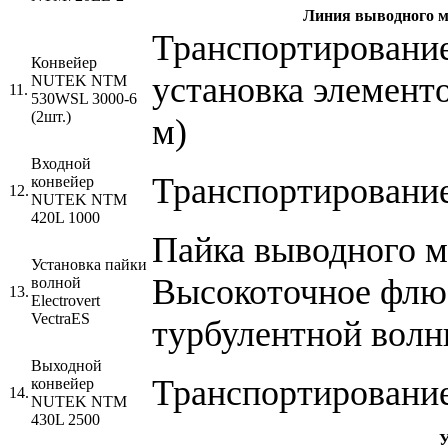
Линия выводного м
Транспортирование
Конвейер
установка элемент
NUTEK NTM
11.
530WSL 3000-6
(2шт.)
м)
Входной
Транспортирование
конвейер
12.
NUTEK NTM
420L 1000
Пайка выводного м
Установка пайки
Высокоточное флю
волной
13.
Electrovert
VectraES
турбулентной волн
Выходной
Транспортирование
конвейер
14.
NUTEK NTM
430L 2500
У