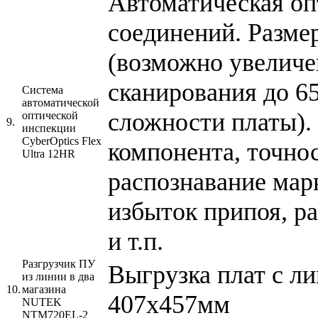
Автоматическая оп
соединений. Разме
(возможно увеличе
сканирования до 65
Система
автоматической
сложности платы).
оптической
9.
инспекции
CyberOptics Flex
компонента, точно
Ultra 12HR
распознавание марк
избыток припоя, ра
и т.п.
Разгрузчик ПУ
Выгрузка плат с ли
из линии в два
10.
магазина
407х457мм
NUTEK
NTM720EL-2