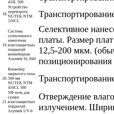
410L 500
Устройство
Транспортирование
переворота
18.
NUTEK NTM
310CL
Селективное нанес
Система
селективного
платы. Размер пла
нанесения
19.
влагозащитных
12,5-200 мкм. (обы
покрытий
конвейерная
позиционирования 
Asymtek SL-940
Конвейер
закрытого типа
Транспортирование
20.
500 мм
NUTEK NTM
410CL 500
УФ печь для
Отверждение влаг
сушки
21.
влагозащитных
излучением. Шири
покрытий
Asymtek UV-6