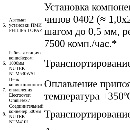
Установка компоне
чипов 0402 (≈ 1,0х
Автомат
5.
установки ПМИ
шагом до 0,5 мм, 
PHILIPS TOPAZ
7500 комп./час.*
Рабочая стация с
конвейером
Транспортирование
6.
1000мм
NUTEK
NTM530WSL
Печь
Оплавление припоя
конвекционного
7.
оплавления
температура +350º
Elecrtrovert
OmniFlex7
Соединительный
Транспортирование
конвейер 500мм
8.
NUTEK
NTM410L