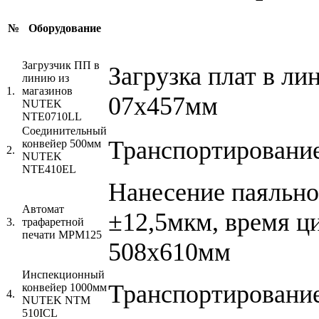
№
Оборудование
Загрузчик ПП в
Загрузка плат в ли
линию из
1.
магазинов
07х457мм
NUTEK
NTE0710LL
Соединительный
Транспортирование
конвейер 500мм
2.
NUTEK
NTE410EL
Нанесение паяльно
Автомат
±12,5мкм, время ци
3.
трафаретной
печати MPM125
508х610мм
Инспекционный
Транспортирование
конвейер 1000мм
4.
NUTEK NTM
510ICL