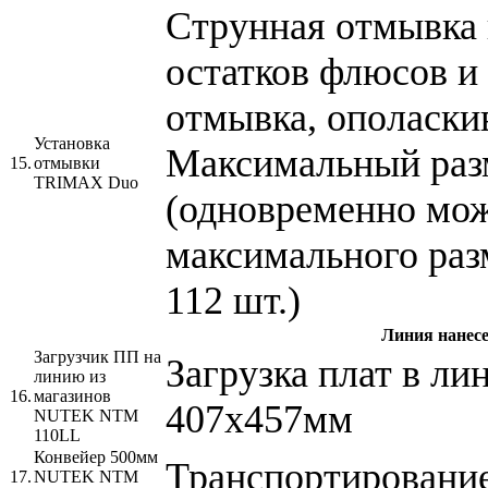
Струнная отмывка 
остатков флюсов и
отмывка, ополаскив
Установка
Максимальный раз
15.
отмывки
TRIMAX Duo
(одновременно мож
максимального раз
112 шт.)
Линия нанес
Загрузчик ПП на
Загрузка плат в ли
линию из
16.
магазинов
407х457мм
NUTEK NTM
110LL
Конвейер 500мм
Транспортирование
17.
NUTEK NTM