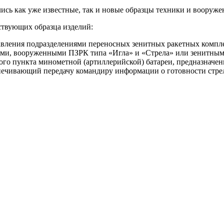
сь как уже известные, так и новые образцы техники и вооруже
ствующих образца изделий:
авления подразделениями переносных зенитных ракетных компле
ями, вооруженными ПЗРК типа «Игла» и «Стрела» или зенитным
ого пункта минометной (артиллерийской) батареи, предназначен
еспечивающий передачу командиру информации о готовности стре