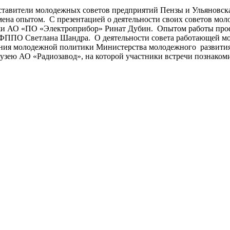
дставители молодежных советов предприятий Пензы и Ульяновска
бмена опытом. С презентацией о деятельности своих советов мо
ежи АО «ПО «Электроприбор» Ринат Дубин. Опытом работы про
ФППО Светлана Шандра. О деятельности совета работающей мол
ния молодежной политики Министерства молодежного развития 
узею АО «Радиозавод», на которой участники встречи познакоми